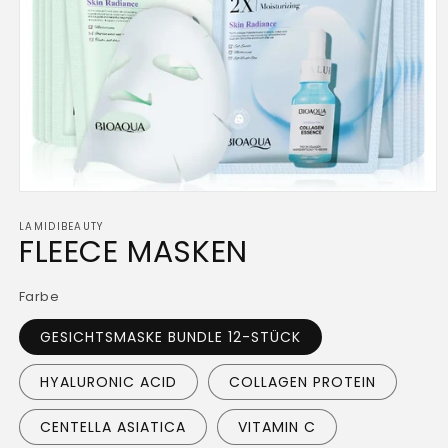
Open
media
LAMIDIBEAUTY
1
FLEECE MASKEN
in
modal
Farbe
GESICHTSMASKE BUNDLE 12-STÜCK
HYALURONIC ACID
COLLAGEN PROTEIN
CENTELLA ASIATICA
VITAMIN C